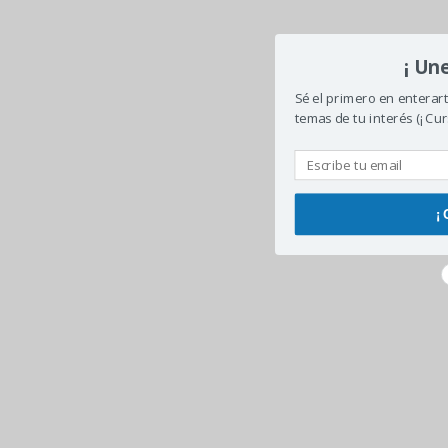
¡ Un
Sé el primero en enterar
temas de tu interés (¡ Cur
¡