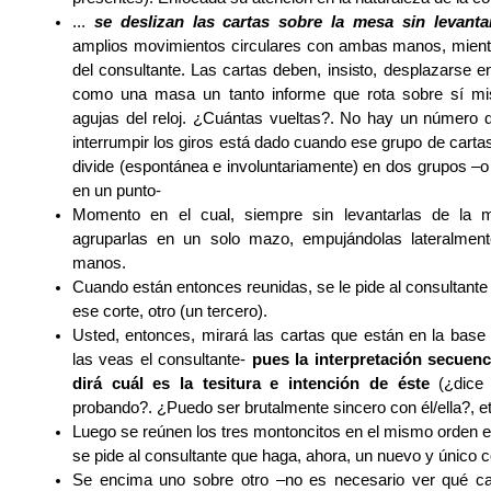
...
se deslizan las cartas sobre la mesa sin levant
amplios movimientos circulares con ambas manos, mientr
del consultante. Las cartas deben, insisto, desplazarse e
como una masa un tanto informe que rota sobre sí mi
agujas del reloj. ¿Cuántas vueltas?. No hay un número 
interrumpir los giros está dado cuando ese grupo de cartas 
divide (espontánea e involuntariamente) en dos grupos –o
en un punto-
Momento en el cual, siempre sin levantarlas de la
agruparlas en un solo mazo, empujándolas lateralmen
manos.
Cuando están entonces reunidas, se le pide al consultante
ese corte, otro (un tercero).
Usted, entonces, mirará las cartas que están en la base
las veas el consultante-
pues la interpretación secuen
dirá cuál es la tesitura e intención de éste
(¿dice 
probando?. ¿Puedo ser brutalmente sincero con él/ella?, et
Luego se reúnen los tres montoncitos en el mismo orden e
se pide al consultante que haga, ahora, un nuevo y único c
Se encima uno sobre otro –no es necesario ver qué ca