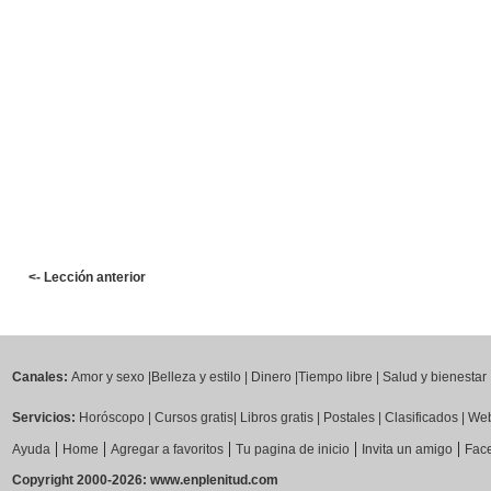
<- Lección anterior
Canales:
Amor y sexo
|
Belleza y estilo
|
Dinero
|
Tiempo libre
|
Salud y bienestar
Servicios:
Horóscopo
|
Cursos gratis
|
Libros gratis
|
Postales
|
Clasificados
|
Web
|
|
|
|
|
Ayuda
Home
Agregar a favoritos
Tu pagina de inicio
Invita un amigo
Fac
Copyright 2000-2026: www.enplenitud.com