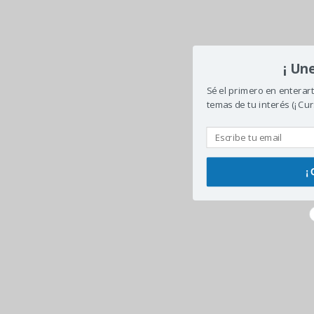
¡ Un
Sé el primero en enterar
temas de tu interés (¡ Cur
¡